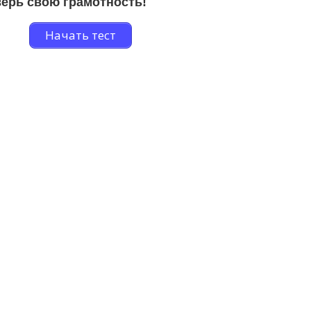
ерь свою грамотность!
Начать тест