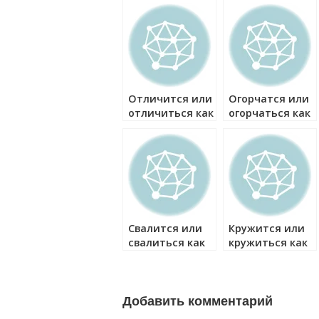
как правильно?
как правильно?
Отличится или
Огорчатся или
отличиться как
огорчаться как
правильно?
правильно?
Свалится или
Кружится или
свалиться как
кружиться как
правильно?
правильно?
Добавить комментарий