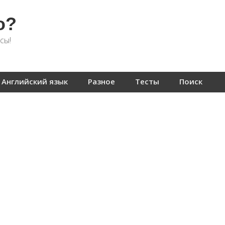
о?
сы!
Английский язык
Разное
Тесты
Поиск