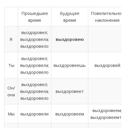
Прошедшее
Будущее
Повелительное
время
время
наклонение
выздоровел;
Я
выздоровела;
выздоровею
выздоровело
выздоровел;
Ты
выздоровела;
выздоровеешь
выздоровей
выздоровело
выздоровел;
Он/
выздоровела;
выздоровеет
она
выздоровело
выздоровеем;
Мы
выздоровели
выздоровеем
выздоровеемте