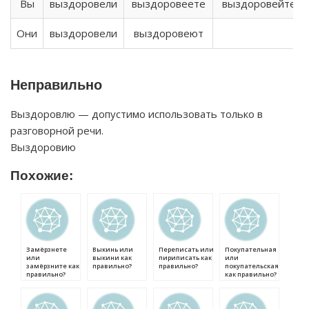
Вы
выздоровели
выздоровеете
выздоровейте
Они
выздоровели
выздоровеют
Неправильно
Выздоровлю — допустимо использовать только в
разговорной речи.
Выздоровию
Похожие:
Замёрзнете
Выкинь или
Переписать или
Покупательная
или
выкини как
пириписать как
или
замёрзните как
правильно?
правильно?
покупательская
правильно?
как правильно?