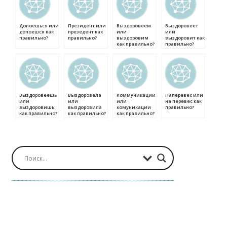
Допоешься или
Президент или
Выздоровеем
Выздоровеет
допоешся как
презедент как
или
или
правильно?
правильно?
выздоровим
выздоровит как
как правильно?
правильно?
Выздоровеешь
Выздоровела
Коммуникации
Наперевес или
или
или
или
на перевес как
выздоровишь
выздоровила
комуникации
правильно?
как правильно?
как правильно?
как правильно?