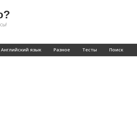
о?
сы!
Английский язык
Разное
Тесты
Поиск