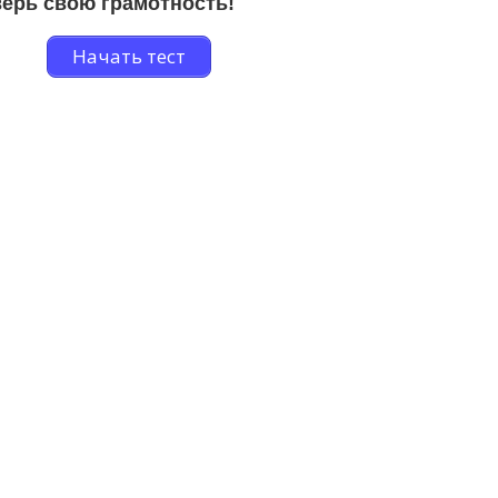
ерь свою грамотность!
Начать тест