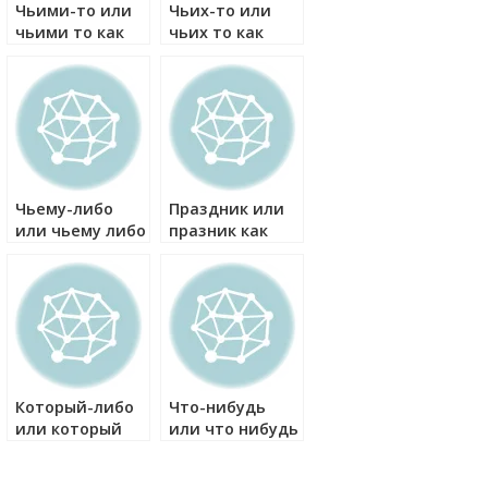
Чьими-то или
Чьих-то или
чьими то как
чьих то как
правильно?
правильно?
Чьему-либо
Праздник или
или чьему либо
празник как
как правильно?
правильно?
Который-либо
Что-нибудь
или который
или что нибудь
либо как
как правильно?
правильно?