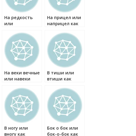
На редкость
На прицел или
или
наприцел как
наредкость как
правильно?
правильно?
На веки вечные
В тиши или
или навеки
втиши как
вечные как
правильно?
правильно?
В ногу или
Бок о бок или
вногу как
бок-о-бок как