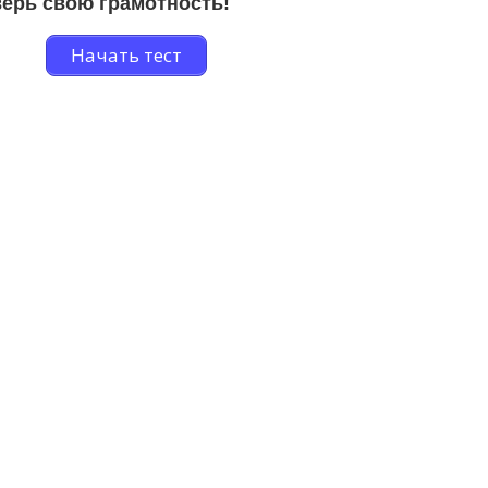
ерь свою грамотность!
Начать тест