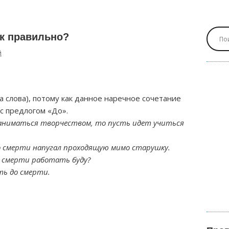
ак правильно?
й
а слова), потому как данное наречное сочетание
 предлогом «До».
заниматься творчеством, то пусть идет учиться
до смерти напугал проходящую мимо старушку.
о смерти работать буду?
ть до смерти.