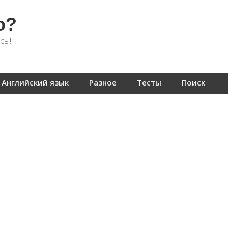
о?
сы!
Английский язык
Разное
Тесты
Поиск