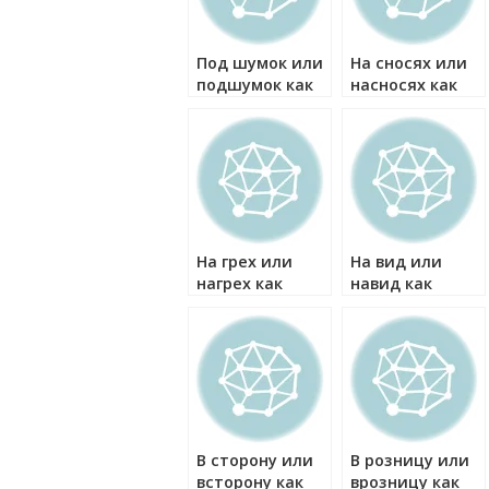
Под шумок или
На сносях или
подшумок как
насносях как
правильно?
правильно?
На грех или
На вид или
нагрех как
навид как
правильно?
правильно?
В сторону или
В розницу или
всторону как
врозницу как