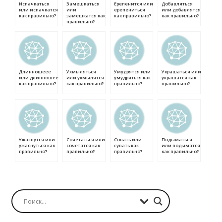
Испачкаться
Замешкаться
Ерепенится или
Добавляться
или испачкатся
или
ерепениться
или добавлятся
как правильно?
замешкатся как
как правильно?
как правильно?
правильно?
Длинношеее
Ухмыляться
Умудрятся или
Украшаться или
или длинношее
или ухмылятся
умудряться как
украшатся как
как правильно?
как правильно?
правильно?
правильно?
Ужаснутся или
Сочетаться или
Совать или
Подыматься
ужаснуться как
сочетатся как
сувать как
или подыматся
правильно?
правильно?
правильно?
как правильно?