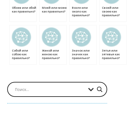
Обоев или обой
Моей или моею
Возле или
Своей или
как правильно?
как правильно?
около как
своею как
правильно?
правильно?
Собой или
Женой или
Значок или
Зятья или
собою как
женою как
значек как
зятевья как
правильно?
правильно?
правильно?
правильно?