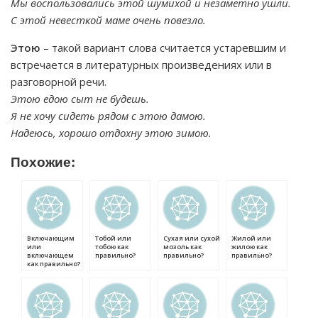
Мы воспользовались этой шумихой и незаметно ушли.
С этой невесткой маме очень повезло.
Этою
– такой вариант слова считается устаревшим и
встречается в литературных произведениях или в
разговорной речи.
Этою едою сыт не будешь.
Я не хочу сидеть рядом с этою дамою.
Надеюсь, хорошо отдохну этою зимою.
Похожие:
Включающим
Тобой или
Сухая или сухой
Жилой или
или
тобою как
мозоль как
жилою как
включающем
правильно?
правильно?
правильно?
как правильно?