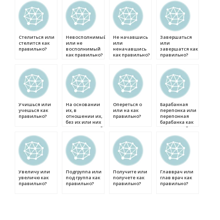
Стелиться или
Невосполнимый
Не начавшись
Завершаться
стелится как
или не
или
или
правильно?
восполнимый
неначавшись
завершатся как
как правильно?
как правильно?
правильно?
Учишься или
На основании
Опереться о
Барабанная
учешься как
их, в
или на как
перепонка или
правильно?
отношении их,
правильно?
перепонная
без их или них
барабанка как
как правильно?
правильно?
Увеличу или
Подгруппа или
Получите или
Главврач или
увеличю как
под группа как
получете как
глав врач как
правильно?
правильно?
правильно?
правильно?