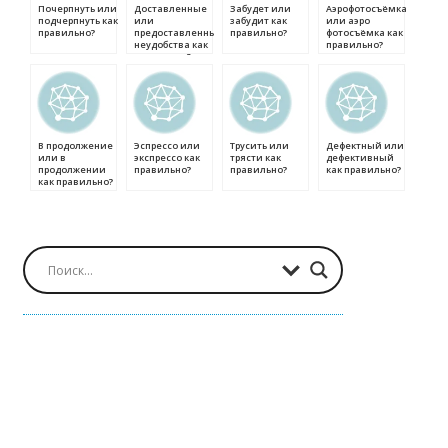
Почерпнуть или
Доставленные
Забудет или
Аэрофотосъёмка
подчерпнуть как
или
забудит как
или аэро
правильно?
предоставленные
правильно?
фотосъёмка как
неудобства как
правильно?
правильно?
В продолжение
Эспрессо или
Трусить или
Дефектный или
или в
экспрессо как
трясти как
дефективный
продолжении
правильно?
правильно?
как правильно?
как правильно?