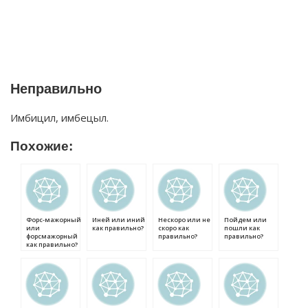
Неправильно
Имбицил, имбецыл.
Похожие:
Форс-мажорный
Иней или иний
Нескоро или не
Пойдем или
или
как правильно?
скоро как
пошли как
форсмажорный
правильно?
правильно?
как правильно?