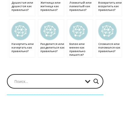
Душистая или
Житница или
Лохматый или
Возвратить или
душистоя как
житнеца как
лахматый как
возратить как
правильно?
правильно?
правильно?
правильно?
Начертить или
Разделится или
Более или
Сломался или
начертать как
разделиться как
менее как
поломался как
правильно?
правильно?
правильно
правильно?
пишется?