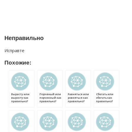
Неправильно
Исправте
Похожие:
Вырасту или
Порченый или
Равняться или
Сбегать или
выросту как
порченный как
ровняться как
збегать как
правильно?
правильно?
правильно?
правильно?