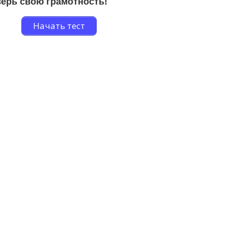
ерь свою грамотность!
Начать тест