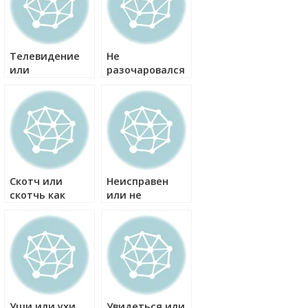
Телевидение
Не
или
разочаровался
телевидении
или
как правильно?
неразочаровался
как правильно?
Скотч или
Неисправен
скотчь как
или не
правильно?
исправен как
правильно?
Уши или ухи
Увидеться или