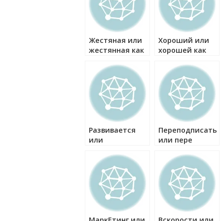
Жестяная или
Хороший или
жестянная как
хорошей как
правильно?
правильно?
Развивается
Переподписать
или
или пере
развевается
подписать как
как правильно?
правильно?
МаркЕтинг или
Вскорости или