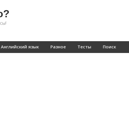
о?
сы!
Английский язык
Разное
Тесты
Поиск