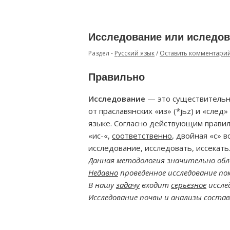
Исследование или иследов
Раздел -
Русский язык
/
Оставить комментари
Правильно
Исследование
— это существитель
от праславянских «из» (*jьz) и «след
языке. Согласно действующим правил
«ис-«,
соответственно
, двойная «с» в
исследование, исследовать, иссекать
Данная методология значительно обл
Недавно
проведенное исследование по
В нашу
задачу
входит
серьёзное
исслед
Исследование почвы и анализы соста