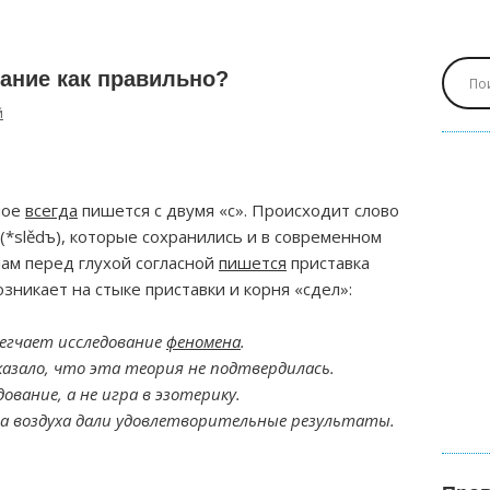
ание как правильно?
й
ное
всегда
пишется с двумя «с». Происходит слово
» (*slědъ), которые сохранились и в современном
ам перед глухой согласной
пишется
приставка
озникает на стыке приставки и корня «сдел»:
.
егчает исследование
феномена
.
казало, что эта теория не подтвердилась.
ование, а не игра в эзотерику.
ва воздуха дали удовлетворительные результаты.