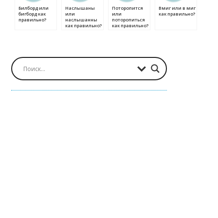
Билборд или
Наслышаны
Поторопится
Вмиг или в миг
бигборд как
или
или
как правильно?
правильно?
наслышанны
поторопиться
как правильно?
как правильно?