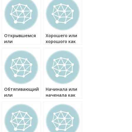
Открывшемся
Хорошего или
или
хорошого как
открывшимся
правильно?
как правильно?
Обтягивающий
Начинала или
или
наченала как
облегающий
правильно?
как правильно?