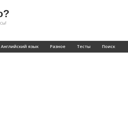
о?
сы!
Английский язык
Разное
Тесты
Поиск