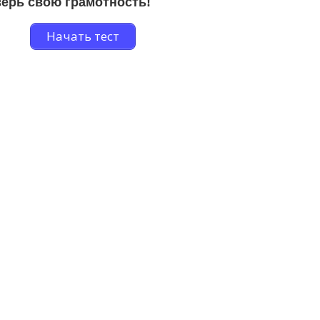
ерь свою грамотность!
Начать тест