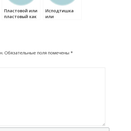
Пластовой или
Исподтишка
пластовый как
или
правильно?
изподтишка
или из-под
тишка как
правильно?
н.
Обязательные поля помечены
*