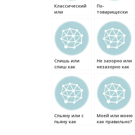
Классический
По-
или
товарищески
класический
или по
как правильно?
товарищески
как правильно?
Спишь или
Не зазорно или
спиш как
незазорно как
правильно?
правильно?
Спьяну или с
Моей или моею
пьяну как
как правильно?
правильно?