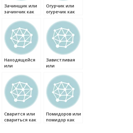
Зачинщик или
Огурчик или
зачинчик как
огуречик как
правильно?
правильно?
Находящейся
Завистливая
или
или
находящийся
зависливая как
как правильно?
правильно?
Сварится или
Помидоров или
свариться как
помидор как
правильно?
правильно?