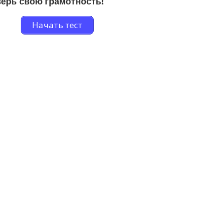
ерь свою грамотность!
Начать тест