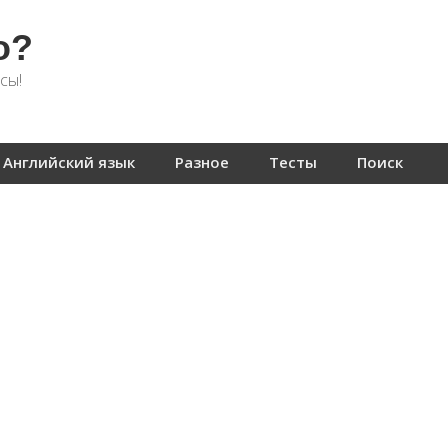
о?
сы!
Английский язык
Разное
Тесты
Поиск