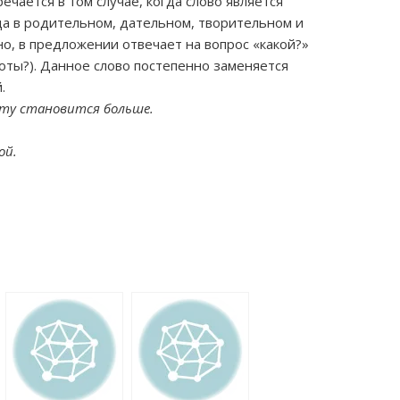
чается в том случае, когда слово является
а в родительном, дательном, творительном и
о, в предложении отвечает на вопрос «какой?»
оты?). Данное слово постепенно заменяется
.
ту становится больше.
ой.