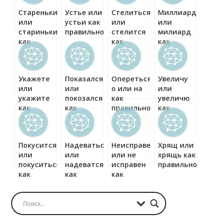
Старенькие
Устье или
Стелиться
Миллиард
или
устьи как
или
или
старинькие
правильно?
стелится
милиард
как
как
как
правильно?
правильно?
правильно?
Укажете
Показался
Опереться
Увеличу
или
или
о или на
или
укажите
покозался
как
увеличю
как
как
правильно?
как
правильно?
правильно?
правильно?
Покусится
Надеваться
Неисправен
Хрящ или
или
или
или не
хрящь как
покуситься
надеватся
исправен
правильно?
как
как
как
правильно?
правильно?
правильно?