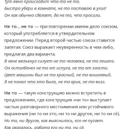
Тут явно происходит что-то не то.
Быстро убери в комнате, не то поставлю в угол!
Он как обычно сделает, да не то, что просили.
Не то… не то
— при повторении имеем дело союзом,
который употребляется в утвердительном
предложении. Перед второй частью союза ставится
запятая. Союз выражает неуверенность в чем-либо,
предлагая два варианта.
В окне мелькнул силует не то человека, не то лешего.
Он остолбенел не то от испуга, не то от злости.
Цвет машины был не то красный, не то вишневый.
Я не понял что это было, не то крик, не то визг.
Ни то
— такую конструкцию можно встретить в
предложениях, где конструкция «ни то» выступает
частью разговорного местоимения или устойчивого
выражения (ни то ни это, ни то ни другое, ни то ни сё).
Ни то, ни другое, как выяснилось, его не пугает.
Как оказалось, работа его ни то, ни сё.