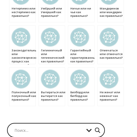
Нетерпимо или
УмЕрший или
Ничье или ни
Мандаринов
нестерпимо как
Умерший как
чье как
или мандарин
правильно?
правильно?
правильно?
как правильно?
Законодательный
Гигиеничный
Гарантийный
Отмечаться
или
или
или
или отмечатся
законотворческий
гигиенический
гарантированный
как правильно?
процесс как
как правильно?
как правильно?
правильно?
Полночный или
Вытираться или
Билборд или
Не женат или
полуночный как
вытиратся как
бигборд как
неженат как
правильно?
правильно?
правильно?
правильно?