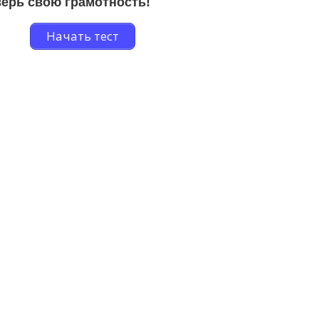
ерь свою грамотность!
Начать тест