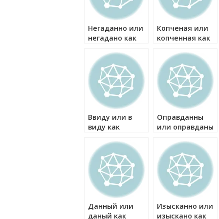
Негаданно или
Копченая или
негадано как
копченная как
правильно?
правильно?
Ввиду или в
Оправданны
виду как
или оправданы
правильно?
как правильно?
Данный или
Изысканно или
даный как
изыскано как