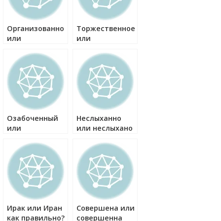
Организованно
Торжественное
или
или
организовано
торжественое
как правильно?
как правильно?
Озабоченный
Неслыханно
или
или неслыхано
озабоченый
как правильно?
как правильно?
Ирак или Иран
Совершена или
как правильно?
совершенна