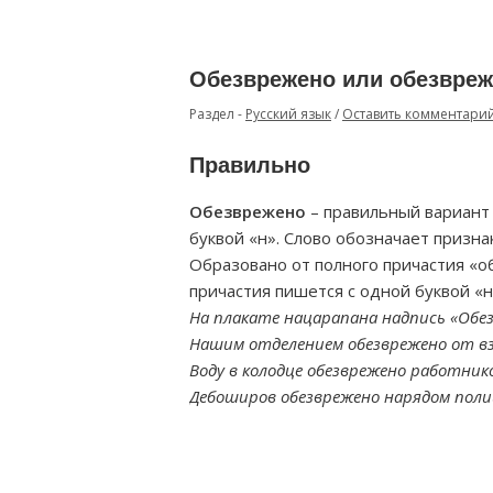
Обезврежено или обезвреж
Раздел -
Русский язык
/
Оставить комментари
Правильно
Обезврежено
– правильный вариант 
буквой «н». Слово обозначает признак
Образовано от полного причастия «о
причастия пишется с одной буквой «н
На плакате нацарапана надпись «Обе
Нашим отделением обезврежено от вз
Воду в колодце обезврежено работни
Дебоширов обезврежено нарядом поли