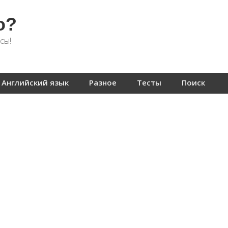
о?
сы!
Английский язык
Разное
Тесты
Поиск