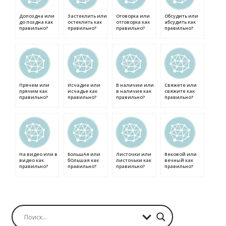
Допоздна или
Застеклить или
Оговорка или
Обсудить или
до поздна как
остеклить как
отговорка как
абсудить как
правильно?
правильно?
правильно?
правильно?
Прячем или
Исчадие или
В наличии или
Свяжете или
прячим как
исчадье как
в наличие как
свяжите как
правильно?
правильно?
правильно?
правильно?
На видео или в
БольшАя или
Листочки или
Вековой или
видео как
бОльшая как
листочьки как
вечный как
правильно?
правильно?
правильно?
правильно?