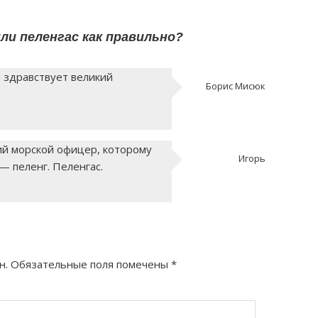
как правильно?
ли пеленгас как правильно?
а здравствует великий
Борис Мисюк
ий морской офицер, которому
Игорь
— пеленг. Пеленгас.
н.
Обязательные поля помечены
*