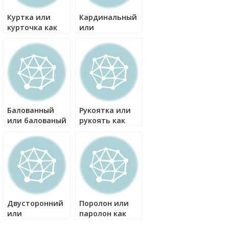
Куртка или
Кардинальный
курточка как
или
правильно?
координальный
как правильно?
Балованный
Рукоятка или
или балованый
рукоять как
как правильно?
правильно?
Двусторонний
Поролон или
или
паролон как
двухсторонний
правильно?