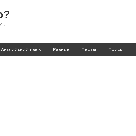
о?
сы!
Английский язык
Разное
Тесты
Поиск