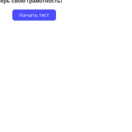
ерь свою грамотность!
Начать тест