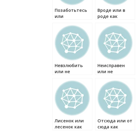
Позаботьтесь
Вроде или в
или
роде как
позаботтесь
правильно?
как правильно?
Невзлюбить
Неисправен
или не
или не
взлюбить как
исправен как
правильно?
правильно?
Лисенок или
Отсюда или от
лесенок как
сюда как
правильно?
правильно?