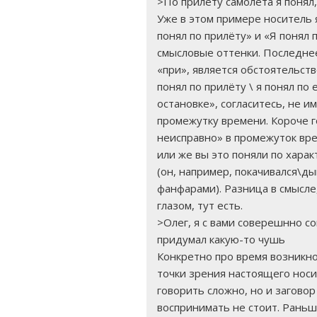
>По прилёту самолета я понял,
Уже в этом примере носитель 
понял по прилёту» и «Я понял
смысловые оттенки. Последнее
«при», является обстоятельств
понял по прилёту \ я понял по е
остановке», согласитесь, не и
промежутку времени. Короче го
неисправно» в промежуток вре
или же вы это поняли по хара
(он, например, покачивался\ды
фанфарами). Разница в смысл
глазом, тут есть.
>Олег, я с вами соверешнно со
придумал какую-то чушь
Конкретно про время возникн
точки зрения настоящего носи
говорить сложно, но и загово
воспринимать не стоит. Рань