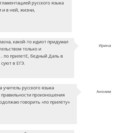
егламентацией русского языка
и в ней, жизни,
ласна, какой-то идиот придумал
Ирина
тельством только и
… по прилетЕ, бедный Даль в
 суют в ЕГЭ.
а учитель русского языка
Аноним
 о правильности произношения
родолжаю говорить «по прилёту»