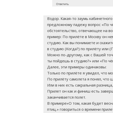
Ответить
Вздор. Какая-то заумь кабинетног
предложному падежу вопрос «По чё
обстоятельство, отвечающее на во
пример: По прилёте в Москву он н
студию. Как вы понимаете и скажит
в студию (Когда?) по прилёту или (
Можно по-другому, как с Вашей точ
ты пойдешь в студию?» или «По чё
Далее, эти примеры одинаковы:
Только по прилёте я увидел, что м
По прилёту самолета я понял, что 
Или в них есть сакральная разниц
Прилет он как и финиш есть завер
заканчивается полет.
В примере»О том, какая будет весн
птиц.» говориться о времени прилет