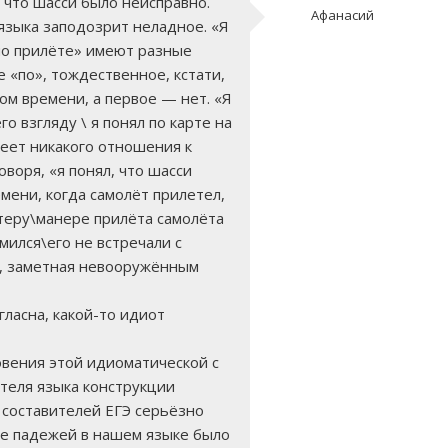
 что шасси было неисправно.
Афанасий
языка заподозрит неладное. «Я
 по прилёте» имеют разные
 «по», тождественное, кстати,
ом времени, а первое — нет. «Я
го взгляду \ я понял по карте на
меет никакого отношения к
воря, «я понял, что шасси
мени, когда самолёт прилетел,
ктеру\манере прилёта самолёта
мился\его не встречали с
е, заметная невооружённым
гласна, какой-то идиот
овения этой идиоматической с
теля языка конструкции
р составителей ЕГЭ серьёзно
ше падежей в нашем языке было