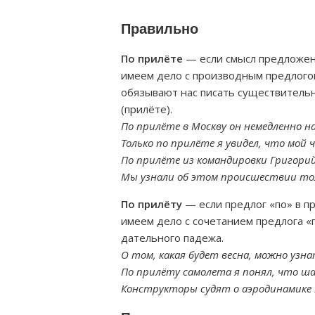
Правильно
По прилёте
— если смысл предложени
имеем дело с производным предлогом.
обязывают нас писать существитель
(прилёте).
По прилёте в Москву он немедленно н
Только по прилёте я увидел, что мой
По прилёте из командировки Григори
Мы узнали об этом происшествии тол
По прилёту
— если предлог «по» в п
имеем дело с сочетанием предлога «
дательного падежа.
О том, какая будет весна, можно узн
По прилёту самолета я понял, что ша
Конструкторы судят о аэродинамике м