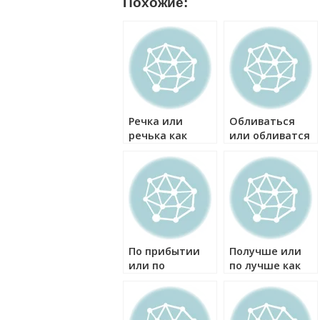
Похожие:
Речка или
Обливаться
речька как
или обливатся
правильно?
как правильно?
По прибытии
Получше или
или по
по лучше как
прибытию как
правильно?
правильно?