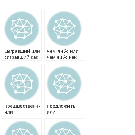
Сыгравший или
Чем-либо или
сигравший как
чем либо как
правильно?
правильно?
Предшественник
Предложить
или
или
предшевственник
придложить
как правильно?
как правильно?