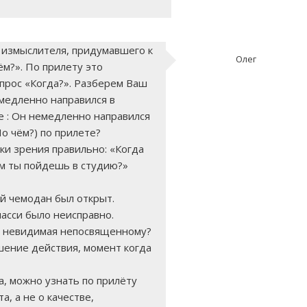
о измыслителя, придумавшего к
Олег
м?». По прилету это
прос «Когда?». Разберем Ваш
емедленно направился в
е : Он немедленно направился
По чём?) по прилете?
ки зрения правильно: «Когда
м ты пойдешь в студию?»
ой чемодан был открыт.
шасси было неисправно.
а, невидимая непосвященному?
шение действия, момент когда
а, можно узнать по прилёту
а, а не о качестве,