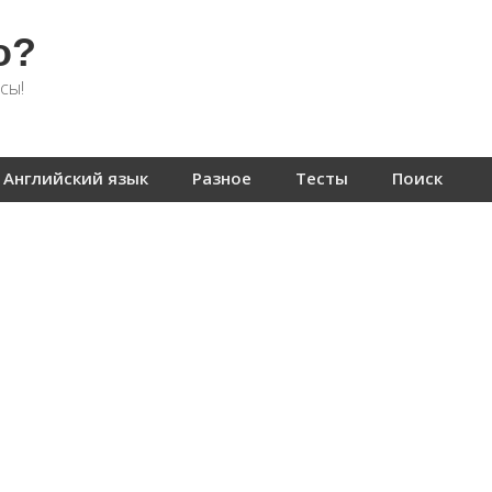
о?
сы!
Английский язык
Разное
Тесты
Поиск