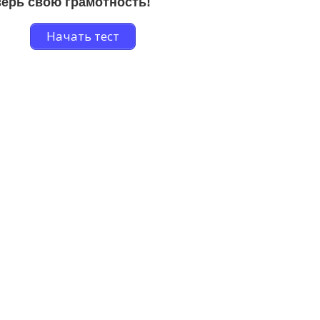
ерь свою грамотность!
Начать тест