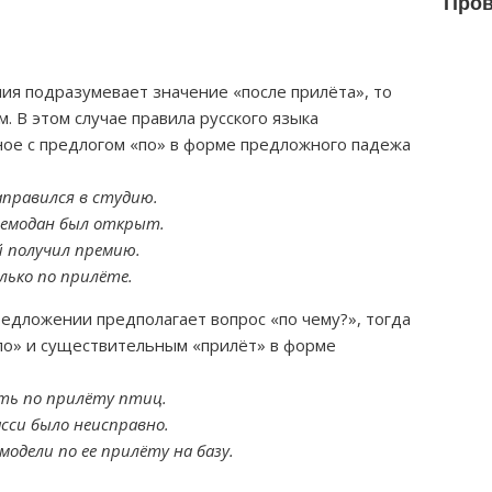
Пров
я подразумевает значение «после прилёта», то
 В этом случае правила русского языка
ное с предлогом «по» в форме предложного падежа
аправился в студию.
 чемодан был открыт.
й получил премию.
ько по прилёте.
редложении предполагает вопрос «по чему?», тогда
по» и существительным «прилёт» в форме
ать по прилёту птиц.
сси было неисправно.
одели по ее прилёту на базу.