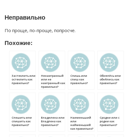
Неправильно
По проще, по-проще, попросче.
Похожие:
Застеклить или
Ненаигранный
Спишь или
ОбнялИсь или
остеклить как
или не
спиш как
обнЯлись как
правильно?
наигранный как
правильно?
правильно?
правильно?
Спешить или
Владилена или
Наименьший
Сродни или с
спишить как
Владлена как
или
родни как
правильно?
правильно?
найменьший
правильно?
как правильно?