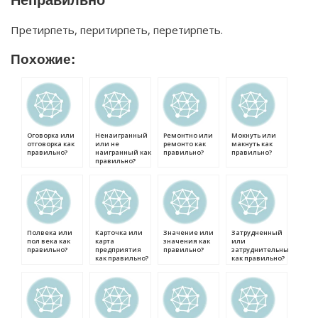
Неправильно
Претирпеть, перитирпеть, перетирпеть.
Похожие:
Оговорка или
Ненаигранный
Ремонтно или
Мокнуть или
отговорка как
или не
ремонто как
макнуть как
правильно?
наигранный как
правильно?
правильно?
правильно?
Полвека или
Карточка или
Значение или
Затрудненный
пол века как
карта
значения как
или
правильно?
предприятия
правильно?
затруднительный
как правильно?
как правильно?