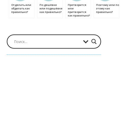
Отделать или
По дешёвке
Претворится
Поэтому или по
обделать как
или подешёвке
или
этому как
правильно?
как правильно?
притворится
правильно?
как правильно?