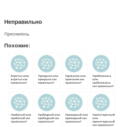
Неправильно
Преснилось.
Похожие:
Впритык или
Прикрыли или
Привозим или
Приближаясь
впретык как
прекрыли как
превозим как
или
правильно?
правильно?
правильно?
преближаясь
как правильно?
Пребелый или
Пребедный или
Прежирный или
Преинтересный
прибелый как
прибедный как
прижирный как
или
правильно?
правильно?
правильно?
приинтересный
как правильно?