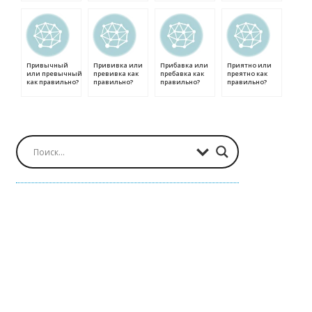
Привычный
Прививка или
Прибавка или
Приятно или
или превычный
превивка как
пребавка как
преятно как
как правильно?
правильно?
правильно?
правильно?