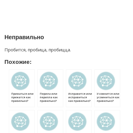
Неправильно
Пробится, пробица, пробицца.
Похожие:
Прижаться или
Перила или
Исправится или
Усомнится или
прижатся как
перилла как
исправиться
усомниться как
правильно?
правильно?
как правильно?
правильно?