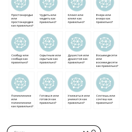
Простонародье
Чудить или
Клеил или
Вчера или
или
чюдить как
клеял как
вчира как
простонародие
правильно?
правильно?
правильно?
как правильно?
Сообщу или
Скрытным или
Душистая или
Восьмидесяти
сообщю как
скрытым как
душистоя как
или
правильно?
правильно?
правильно?
восемидесяти
как правильно?
Поликлинике
Готовься или
Унижаться или
Сочтешь или
или
готовся как
унижатся как
сочтеш как
поликлиники
правильно?
правильно?
правильно?
как правильно?