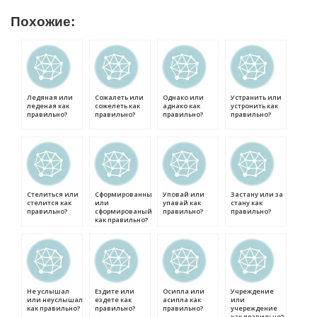
Похожие:
Ледяная или
Сожалеть или
Однако или
Устранить или
леденая как
сожелеть как
аднако как
устронить как
правильно?
правильно?
правильно?
правильно?
Стелиться или
Сформированный
Уповай или
Застану или за
стелится как
или
упавай как
стану как
правильно?
сформированый
правильно?
правильно?
как правильно?
Не услышал
Ездите или
Осипла или
Учреждение
или неуслышал
ездете как
асипла как
или
как правильно?
правильно?
правильно?
учереждение
как правильно?