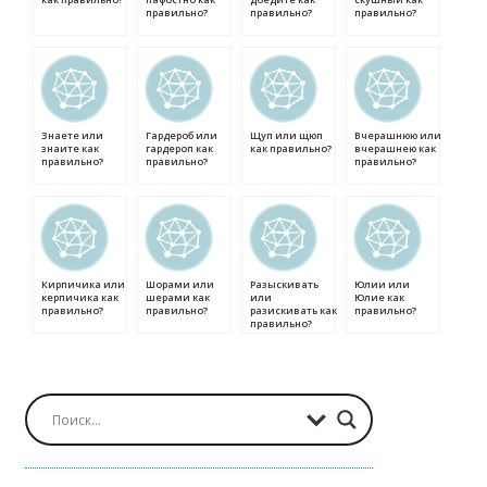
правильно?
правильно?
правильно?
Знаете или
Гардероб или
Щуп или щюп
Вчерашнюю или
знаите как
гардероп как
как правильно?
вчерашнею как
правильно?
правильно?
правильно?
Кирпичика или
Шорами или
Разыскивать
Юлии или
керпичика как
шерами как
или
Юлие как
правильно?
правильно?
разискивать как
правильно?
правильно?