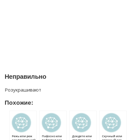
Неправильно
Розукрашивают
Похожие:
Режь или реж
Пафосно или
Доедете или
Скучный или
как правильно?
пафостно как
доедите как
скушный как