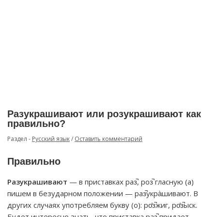
Разукрашивают или розукрашивают как
правильно?
Раздел -
Русский язык
/
Оставить комментарий
Правильно
Разукрашивают
— в приставках раз̚, роз̚ гласную (а)
пишем в безударном положении — раз̚укра̀шивают. В
других случаях употребляем букву (о): ро̒з̚жиг, ро̒з̚ыск.
Будет интересно знать, что приставка раз̚ придает