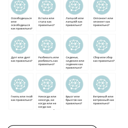
Освободишься
Встала или
Лапшой или
Оппонент или
или
стала как
лапшёй как
опонент как
освободишся
правильно?
правильно?
правильно?
как правильно?
Дуэт или дует
Разбивать или
Сиденье,
Сбор или збор
как правильно?
розбивать как
сидение или
как правильно?
правильно?
седение как
правильно?
Гниль или гной
Никогда или
Брызг или
Ветреный или
как правильно?
некогда, ни
брызгов как
ветренный как
когда или не
правильно?
правильно?
когда как
правильно?