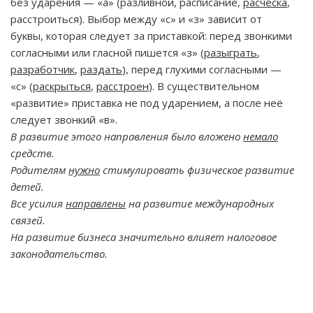
без ударения — «а» (разливной, расписание,
расческа
,
расстроиться). Выбор между «с» и «з» зависит от
буквы, которая следует за приставкой: перед звонкими
согласными или гласной пишется «з» (
разыграть
,
разработчик
,
раздать
), перед глухими согласными —
«с» (
раскрыться
,
расстроен
). В существительном
«развитие» приставка не под ударением, а после неё
следует звонкий «в».
В развитие этого направления было вложено
немало
средств.
Родителям
нужно
стимулировать физическое развитие
детей.
Все усилия
направлены
на развитие международных
связей.
На развитие бизнеса значительно влияет налоговое
законодательство.