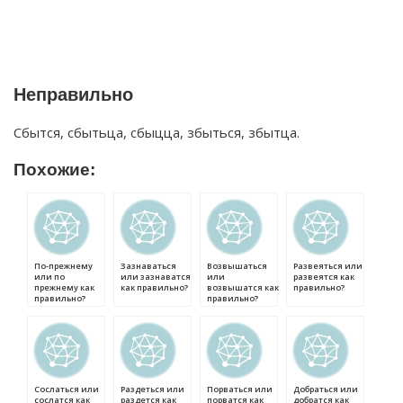
Неправильно
Сбытся, сбытьца, сбыцца, збыться, збытца.
Похожие:
По-прежнему
Зазнаваться
Возвышаться
Развеяться или
или по
или зазнаватся
или
развеятся как
прежнему как
как правильно?
возвышатся как
правильно?
правильно?
правильно?
Сослаться или
Раздеться или
Порваться или
Добраться или
сослатся как
раздется как
порватся как
добратся как