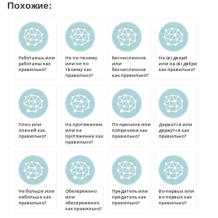
Похожие:
Работаешь или
Не по-твоему
Бесчисленное
На (в) дверИ
работаеш как
или не по
или
или на (в) двЕри
правильно?
твоему как
безчисленное
как правильно?
правильно?
как правильно?
Плеч или
На протяжении
По причине или
Держатся или
плечей как
или на
попричине как
держутся как
правильно?
протяжение как
правильно?
правильно?
правильно?
Не больше или
Обезврежено
Предатель или
Во-первых или
небольше как
или
придатель как
во первых как
правильно?
обезвреженно
правильно?
правильно?
как правильно?