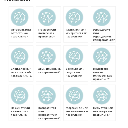
Отторгать или
По мере или
Ухитрится или
Эдуардович
одтогать как
помере как
ухитриться как
или
правильно ?
правильно?
правильно?
Эдуардовичь
как правильно?
Злой, злобный
Хрыч или хрычь
Сосулька или
Неисправен
или злостный
как правильно?
сосуля как
или не
как правильно?
правильно?
исправен как
правильно?
Не женат или
Возвратится
Мороженое или
Несмотря или
неженат как
или
мороженное как
не смотря как
правильно?
возвратиться
правильно?
правильно?
как правильно?