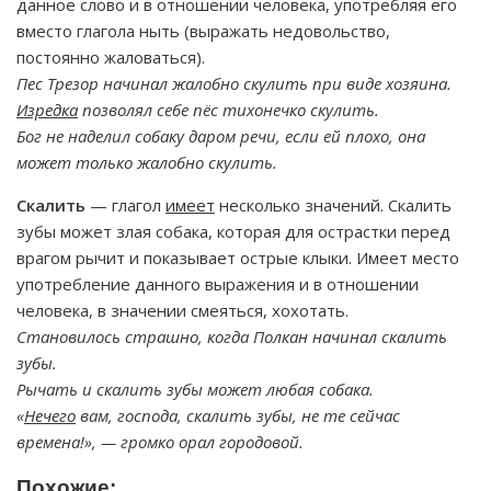
данное слово и в отношении человека, употребляя его
вместо глагола ныть (выражать недовольство,
постоянно жаловаться).
Пес Трезор начинал жалобно скулить при виде хозяина.
Изредка
позволял себе пёс тихонечко скулить.
Бог не наделил собаку даром речи, если ей плохо, она
может только жалобно скулить.
Скалить
— глагол
имеет
несколько значений. Скалить
зубы может злая собака, которая для острастки перед
врагом рычит и показывает острые клыки. Имеет место
употребление данного выражения и в отношении
человека, в значении смеяться, хохотать.
Становилось страшно, когда Полкан начинал скалить
зубы.
Рычать и скалить зубы может любая собака.
«
Нечего
вам, господа, скалить зубы, не те сейчас
времена!», — громко орал городовой.
Похожие: