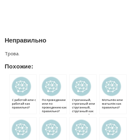
Неправильно
Трова.
Похожие:
С работой или с
По проведении
Строганный,
Мотылёк или
работай как
или по
строганый или
матылёк как
правильно?
проведению как
струганный,
правильно?
правильно?
струганый как
правильно?