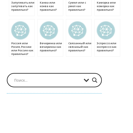
Запугивать или
Канва или
Сумел или с
Каморка или
запугевать как
конва как
умел как
коморка как
правильно?
правильно?
правильно?
правильно?
Россия или
Вечеринка или
Связанный или
Эспрессо или
Росия, России
вечиринка как
связаный как
экспрессо как
или Россие как
правильно?
правильно?
правильно?
правильно?