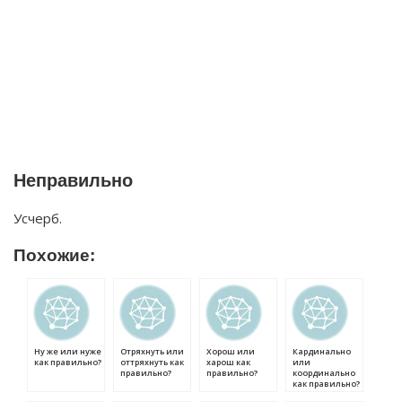
Неправильно
Усчерб.
Похожие:
Ну же или нуже
Отряхнуть или
Хорош или
Кардинально
как правильно?
оттряхнуть как
харош как
или
правильно?
правильно?
координально
как правильно?