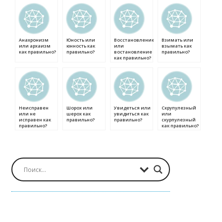
Анахронизм
Юность или
Восстановление
Взимать или
или архаизм
юнность как
или
взымать как
как правильно?
правильно?
востановление
правильно?
как правильно?
Неисправен
Шорох или
Увидеться или
Скрупулезный
или не
шерох как
увидиться как
или
исправен как
правильно?
правильно?
скурпулезный
правильно?
как правильно?