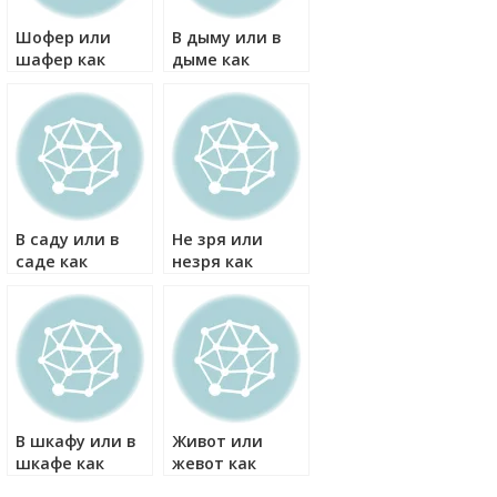
Шофер или
В дыму или в
шафер как
дыме как
правильно?
правильно?
В саду или в
Не зря или
саде как
незря как
правильно?
правильно?
В шкафу или в
Живот или
шкафе как
жевот как
правильно?
правильно?