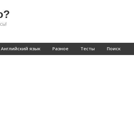
о?
сы!
Английский язык
Разное
Тесты
Поиск