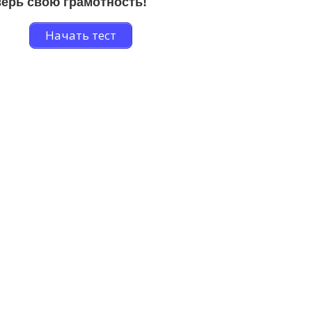
ерь свою грамотность!
Начать тест