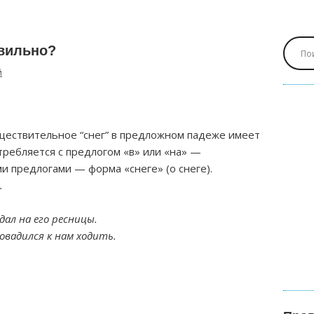
авильно?
й
уществительное “снег” в предложном падеже имеет
отребляется с предлогом «в» или «на» —
ми предлогами — форма «снеге» (о снеге).
.
дал на его ресницы.
овадился к нам ходить.