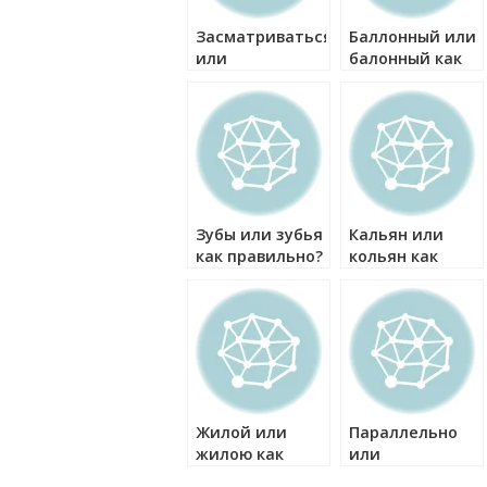
Засматриваться
Баллонный или
или
балонный как
засматреваться
правильно?
как правильно?
Зубы или зубья
Кальян или
как правильно?
кольян как
правильно?
Жилой или
Параллельно
жилою как
или
правильно?
паралельно как