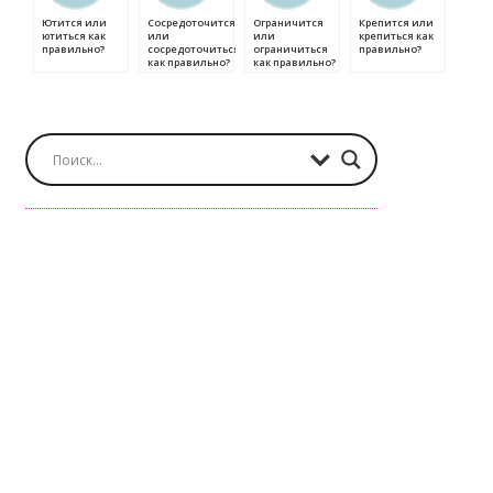
Ютится или
Сосредоточится
Ограничится
Крепится или
ютиться как
или
или
крепиться как
правильно?
сосредоточиться
ограничиться
правильно?
как правильно?
как правильно?