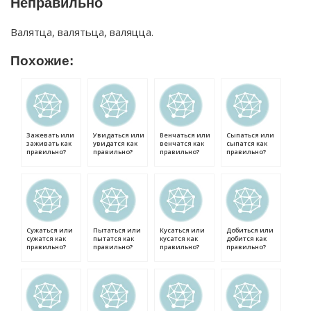
Неправильно
Валятца, валятьца, валяцца.
Похожие:
Зажевать или
Увидаться или
Венчаться или
Сыпаться или
заживать как
увидатся как
венчатся как
сыпатся как
правильно?
правильно?
правильно?
правильно?
Сужаться или
Пытаться или
Кусаться или
Добиться или
сужатся как
пытатся как
кусатся как
добится как
правильно?
правильно?
правильно?
правильно?