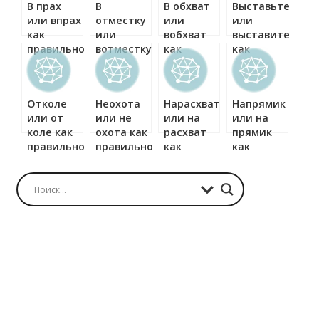
В прах
В
В обхват
Выставьте
правильно?
или впрах
отместку
или
или
как
или
вобхват
выставите
правильно?
вотместку
как
как
как
правильно?
правильно?
правильно?
Отколе
Неохота
Нарасхват
Напрямик
или от
или не
или на
или на
коле как
охота как
расхват
прямик
правильно?
правильно?
как
как
правильно?
правильно?