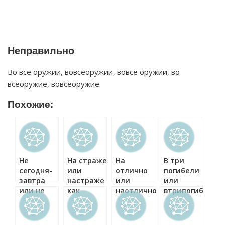
Неправильно
Во все оружии, вовсеоружии, вовсе оружии, во
всеоружие, вовсеоружие.
Похожие:
Не
На страже
На
В три
сегодня-
или
отлично
погибели
завтра
настраже
или
или
или не
как
наотлично
втрипогибели
сегодня
правильно?
как
как
завтра
правильно?
правильно?
как