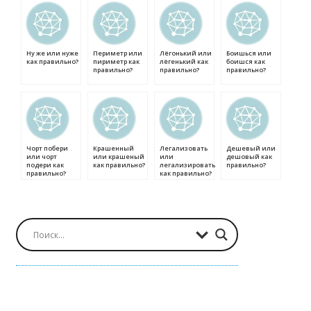
Ну же или нуже
Периметр или
Лёгонький или
Боишься или
как правильно?
пириметр как
лёгенький как
боишся как
правильно?
правильно?
правильно?
Чорт побери
Крашенный
Легализовать
Дешевый или
или чорт
или крашеный
или
дешовый как
подери как
как правильно?
легализировать
правильно?
правильно?
как правильно?