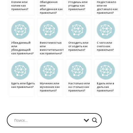
Колим или
Обалденная
Угодишь или
Недоставало
колем как
или
угодиш как
или не
правильно?
абалденная как
правильно?
доставало как
правильно?
правильно?
Убеждаемый
Вместимостью
Отходить или
С чего или
или
или
от ходить как
счего как
убеждающий
вместительностью
правильно?
правильно?
как правильно?
как правильно?
Бдеть или бдить
Мученик или
Настолько или
Вдаль или в
как правильно?
мученник как
на столько как
даль как
правильно?
правильно?
правильно?