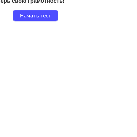
ерь свою грамотность!
Начать тест