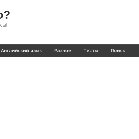
о?
сы!
Английский язык
Разное
Тесты
Поиск