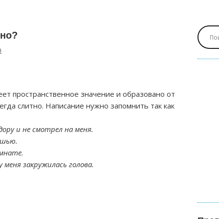
ьно?
й
еет пространственное значение и образовано от
егда слитно. Написание нужно запомнить так как
дору и не смотрел на меня.
ышью.
омнате.
у меня закружилась голова.