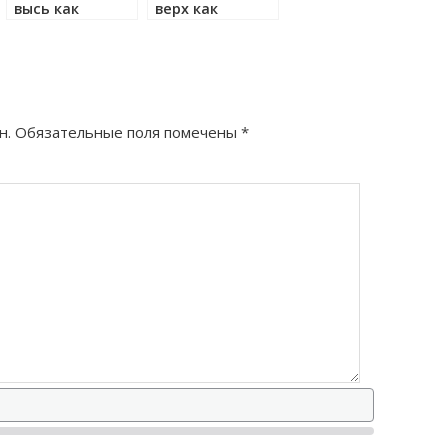
высь как
верх как
правильно?
правильно?
н.
Обязательные поля помечены
*