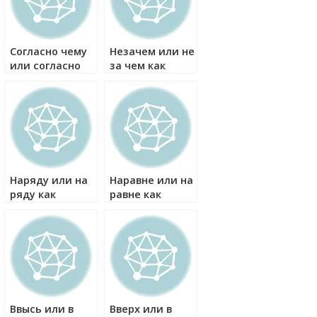
Согласно чему
Незачем или не
или согласно
за чем как
чего как
правильно?
правильно?
Наряду или на
Наравне или на
ряду как
равне как
правильно?
правильно?
Ввысь или в
Вверх или в