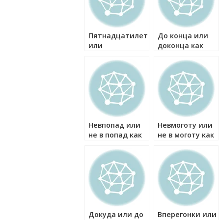
Пятнадцатилетие
До конца или
или
доконца как
пятнадцати
правильно?
летие как
правильно?
Невпопад или
Невмоготу или
не в попад как
не в моготу как
правильно?
правильно?
Докуда или до
Вперегонки или