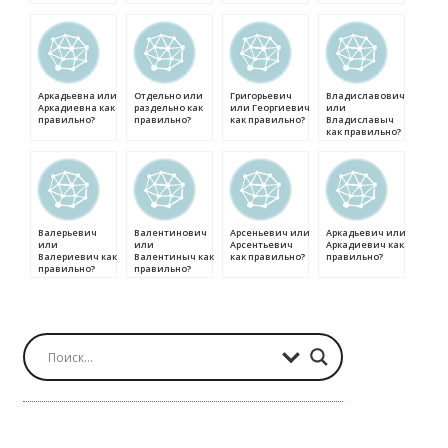
Аркадьевна или
Отдельно или
Григорьевич
Владиславович
Аркадиевна как
раздельно как
или Георгиевич
или
правильно?
правильно?
как правильно?
Владиславыч
как правильно?
Валерьевич
Валентинович
Арсеньевич или
Аркадьевич или
или
или
Арсентьевич
Аркадиевич как
Валериевич как
Валентиныч как
как правильно?
правильно?
правильно?
правильно?