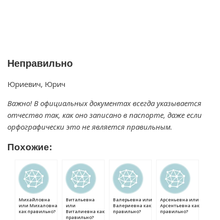
Неправильно
Юриевич, Юрич
Важно! В официальных документах всегда указывается
отчество так, как оно записано в паспорте, даже если
орфографически это не является правильным.
Похожие:
Михайловна
Витальевна
Валерьевна или
Арсеньевна или
или Михаловна
или
Валериевна как
Арсентьевна как
как правильно?
Виталиевна как
правильно?
правильно?
правильно?