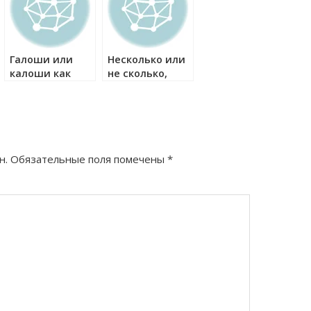
Галоши или
Несколько или
калоши как
не сколько,
правильно?
нисколько или
ни сколько, как
правильно?
н.
Обязательные поля помечены
*