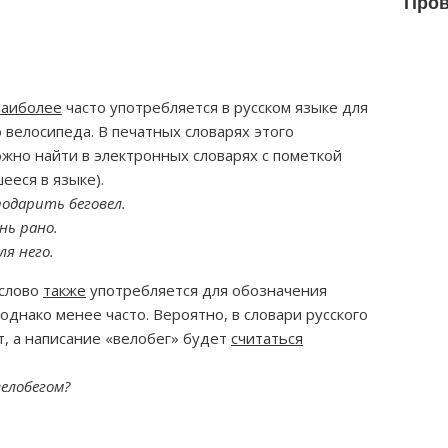
Пров
наиболее
часто употребляется в русском языке для
 велосипеда. В печатных словарях этого
ожно найти в электронных словарях с пометкой
ееся в языке).
одарить беговел.
нь рано.
я него.
 слово
также
употребляется для обозначения
однако менее часто. Вероятно, в словари русского
т, а написание «велобег» будет
считаться
елобегом?