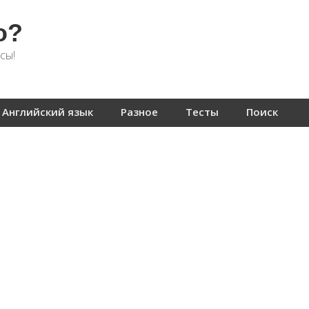
о?
сы!
Английский язык
Разное
Тесты
Поиск