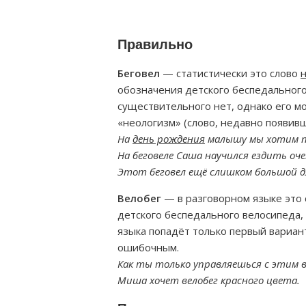
Правильно
Беговел
— статистически это слово
обозначения детского беспедального
существительного нет, однако его м
«неологизм» (слово, недавно появивш
На
день рождения
малышу мы хотим п
На беговеле Саша научился ездить оче
Этот беговел ещё слишком большой дл
Велобег
— в разговорном языке это
детского беспедального велосипеда, 
языка попадёт только первый вариан
ошибочным.
Как ты только управляешься с этим в
Миша хочет велобег красного цвета.