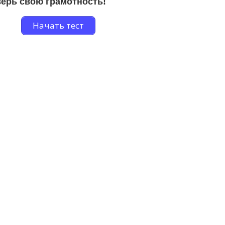
ерь свою грамотность!
Начать тест