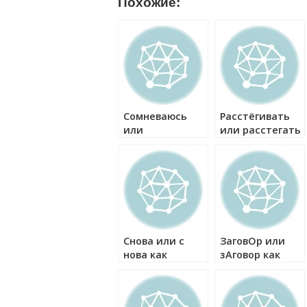
Похожие:
Сомневаюсь
Расстёгивать
или
или расстегать
сомниваюсь
как правильно?
как правильно?
Снова или с
ЗаговОр или
нова как
зАговор как
правильно?
правильно?