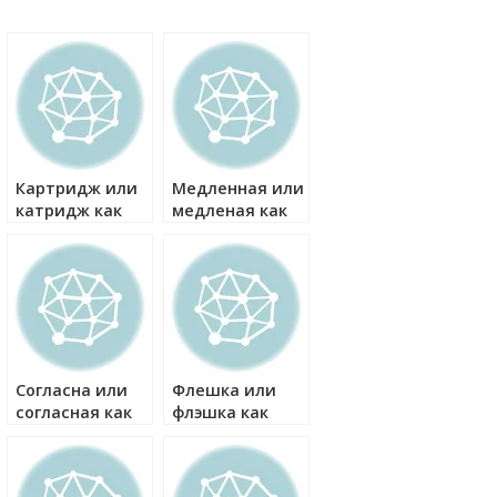
Картридж или
Медленная или
катридж как
медленая как
правильно?
правильно?
Согласна или
Флешка или
согласная как
флэшка как
правильно?
правильно?