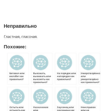
Неправильно
Гластная, глассная.
Похожие:
Беговел или
Выезжать,
На порядок или
Умиротворённо
велобег как
выежжать или
напорядок как
или
правильно?
выезжять как
правильно?
умиротворёно
правильно?
как правильно?
Остыть или
Назначение
Заусенец или
Неисправен
остынуть как
или
заусеница как
или не