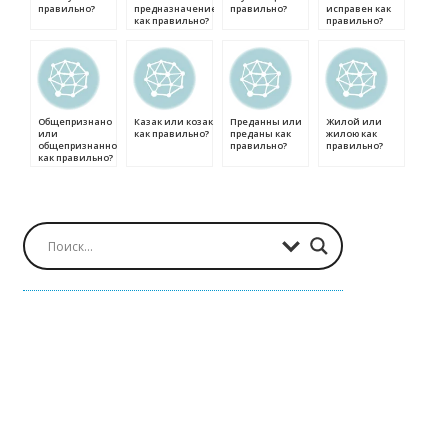
правильно?
предназначение
правильно?
исправен как
как правильно?
правильно?
Общепризнано
Казак или козак
Преданны или
Жилой или
или
как правильно?
преданы как
жилою как
общепризнанно
правильно?
правильно?
как правильно?