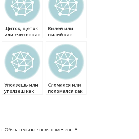
Щиток, щеток
Вылей или
или считок как
вылий как
правильно?
правильно?
Уползешь или
Сломался или
уползеш как
поломался как
правильно?
правильно?
н.
Обязательные поля помечены
*