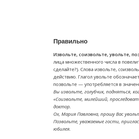
Правильно
Извольте, соизвольте, увольте, по
лица множественного числа в повели
сделайте?). Слова извольте, соизвол
действию. Глагол увольте обозначает 
позвольте — употребляется в значе
Вы извольте, голубчик, подняться, к
«Соизвольте, милейший, проследоват
доктор.
Ох, Мария Павловна, прошу Вас уволь
Позвольте, уважаемые гости, приглас
юбилея.