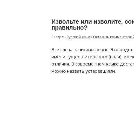
Извольте или изволите, сои
правильно?
Раздел -
Русский язык
/
Оставить комментари
Все слова написаны верно. Это родс
имени существительного (воля), им
отличия. В современном языке достат
можно назвать устаревшими.