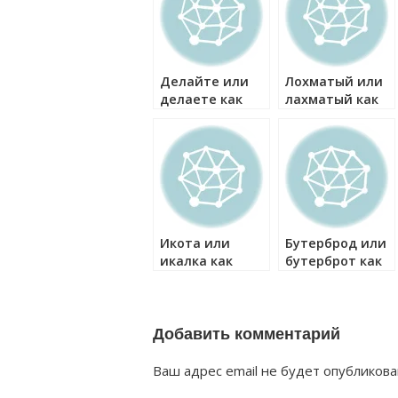
Делайте или
Лохматый или
делаете как
лахматый как
правильно?
правильно?
Икота или
Бутерброд или
икалка как
бутерброт как
правильно?
правильно?
Добавить комментарий
Ваш адрес email не будет опубликова