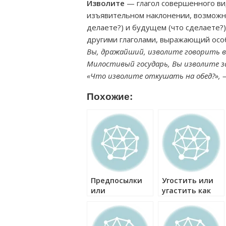
Изволите
— глагол совершенного ви
изъявительном наклонении, возможн
делаете?) и будущем (что сделаете?)
другими глаголами, выражающий особ
Вы, дражайший, изволите говорить в
Милостивый государь, Вы изволите з
«Что изволите откушать на обед?», —
Похожие:
Предпосылки
Угостить или
или
угастить как
предпоссылки
правильно?
как правильно?