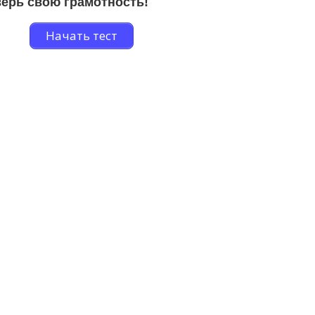
ерь свою грамотность!
Начать тест