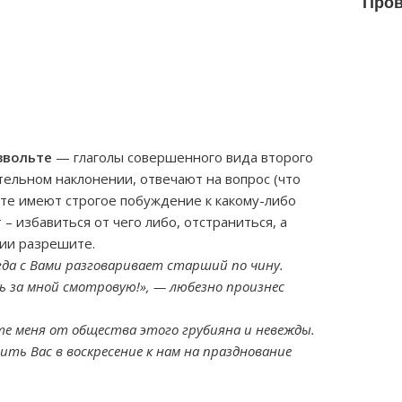
Пров
звольте
— глаголы совершенного вида второго
тельном наклонении, отвечают на вопрос (что
ьте имеют строгое побуждение к какому-либо
– избавиться от чего либо, отстраниться, а
нии разрешите.
огда с Вами разговаривает старший по чину.
ь за мной смотровую!», — любезно произнес
те меня от общества этого грубияна и невежды.
ить Вас в воскресение к нам на празднование