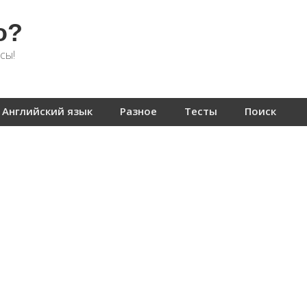
о?
сы!
Английский язык
Разное
Тесты
Поиск