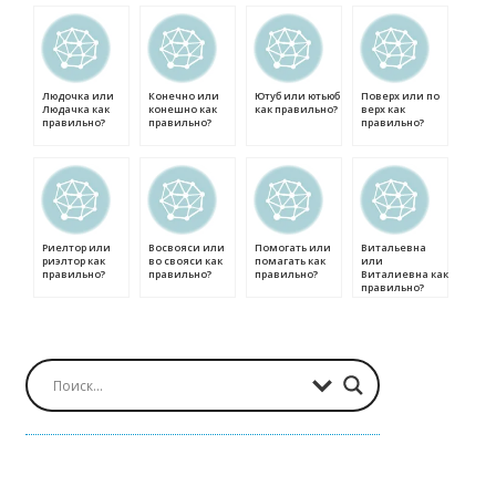
Людочка или
Конечно или
Ютуб или ютьюб
Поверх или по
Людачка как
конешно как
как правильно?
верх как
правильно?
правильно?
правильно?
Риелтор или
Восвояси или
Помогать или
Витальевна
риэлтор как
во свояси как
помагать как
или
правильно?
правильно?
правильно?
Виталиевна как
правильно?