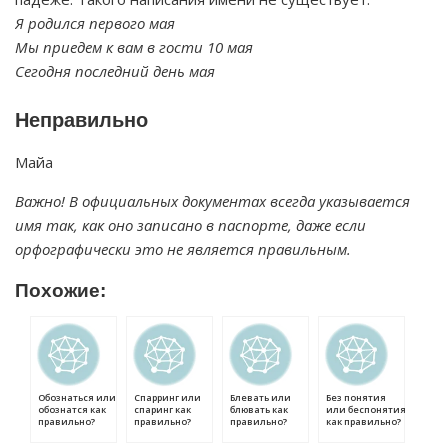
Я родился первого мая
Мы приедем к вам в гости 10 мая
Сегодня последний день мая
Неправильно
Майа
Важно! В официальных документах всегда указывается
имя так, как оно записано в паспорте, даже если
орфографически это не является правильным.
Похожие:
Обознаться или
Спарринг или
Блевать или
Без понятия
обознатся как
спаринг как
блювать как
или беспонятия
правильно?
правильно?
правильно?
как правильно?