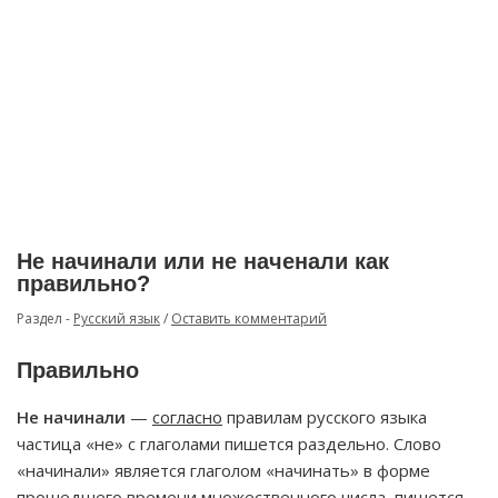
Не начинали или не наченали как
правильно?
Раздел -
Русский язык
/
Оставить комментарий
Правильно
Не начинали
—
согласно
правилам русского языка
частица «не» с глаголами пишется раздельно. Слово
«начинали» является глаголом «начинать» в форме
прошедшего времени множественного числа, пишется