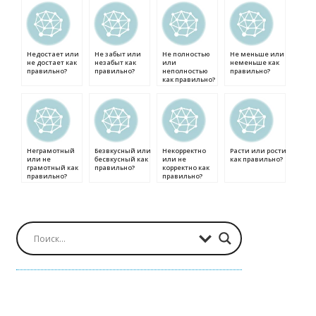
Недостает или
Не забыт или
Не полностью
Не меньше или
не достает как
незабыт как
или
неменьше как
правильно?
правильно?
неполностью
правильно?
как правильно?
Неграмотный
Безвкусный или
Некорректно
Расти или рости
или не
бесвкусный как
или не
как правильно?
грамотный как
правильно?
корректно как
правильно?
правильно?