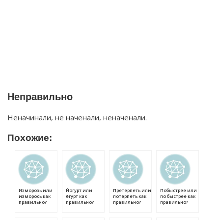
Неправильно
Неначинали, не наченали, неначенали.
Похожие:
Изморозь или
Йогурт или
Претерпеть или
Побыстрее или
изморось как
ёгурт как
потерпеть как
по быстрее как
правильно?
правильно?
правильно?
правильно?