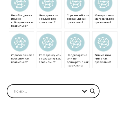
Несоблюдение
Не в духе или
Сорванный или
Магарыч или
или не
невдухе как
сорваный как
магарычь как
соблюдение как
правильно?
правильно?
правильно?
правильно?
Спросонок или с
Спозаранку или
Неоднократно
Римма или
просонок как
с позаранку как
или не
Рима как
правильно?
правильно?
однократно как
правильно?
правильно?