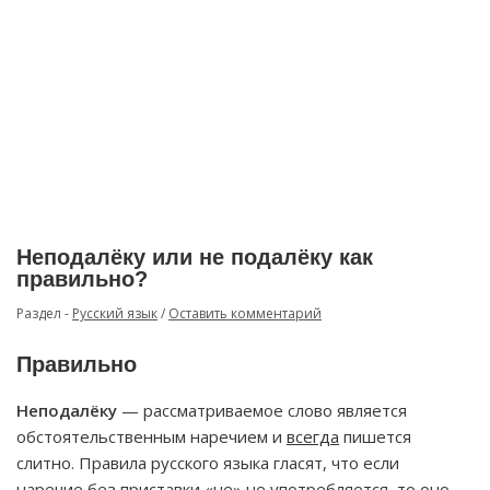
Неподалёку или не подалёку как
правильно?
Раздел -
Русский язык
/
Оставить комментарий
Правильно
Неподалёку
— рассматриваемое слово является
обстоятельственным наречием и
всегда
пишется
слитно. Правила русского языка гласят, что если
наречие без приставки «не» не употребляется, то оно