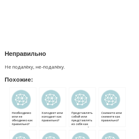
Неправильно
Не подалёку, не-подалёку.
Похожие:
Необходимо
Холодеет или
Представлять
Снимите или
или не
холодает как
собой или
снимете как
обходимо как
правильно?
представлять
правильно?
правильно?
из себя как
правильно?