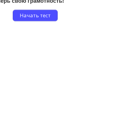
ерь свою грамотность!
Начать тест