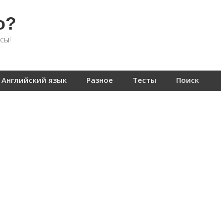
о?
сы!
Английский язык
Разное
Тесты
Поиск