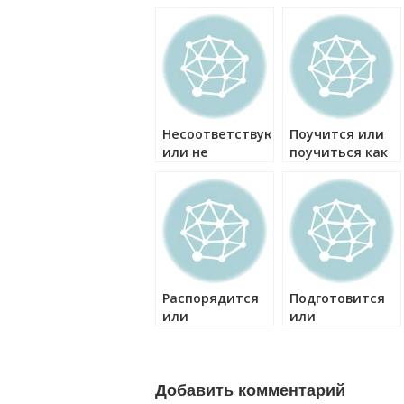
прополоскай
как правильно?
Несоответствующий
Поучится или
или не
поучиться как
соответствующий
правильно?
как правильно?
Распорядится
Подготовится
или
или
распорядиться
подготовиться
как правильно?
как правильно?
Добавить комментарий