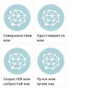
правильно?
правильно?
Совершенствование
Удостоверится
или
или
совершенствание
удостовериться
как правильно?
как правильно?
СкоростЕй или
Пучок или
скОростей как
пучёк как
правильно?
правильно?