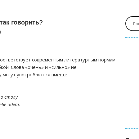
так говорить?
й
соответствует современным литературным нормам
кой. Слова «очень» и «сильно» не
у
могут употребляться
вместе
.
о столу.
ебе идёт.