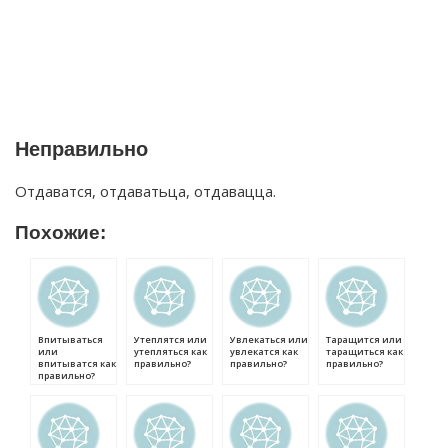
Неправильно
Отдаватся, отдаватьца, отдавацца.
Похожие:
Впитываться
Утеплятся или
Увлекаться или
Таращится или
или
утепляться как
увлекатся как
таращиться как
впитыватся как
правильно?
правильно?
правильно?
правильно?