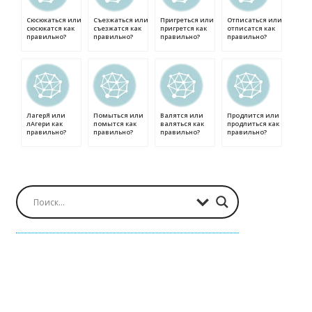
Сюсюкаться или
Съезжаться или
Пригреться или
Отписаться или
сюсюкатся как
съезжатся как
пригрется как
отписатся как
правильно?
правильно?
правильно?
правильно?
ЛагерЯ или
Помыться или
Валятся или
Продлится или
лАгери как
помытся как
валяться как
продлиться как
правильно?
правильно?
правильно?
правильно?