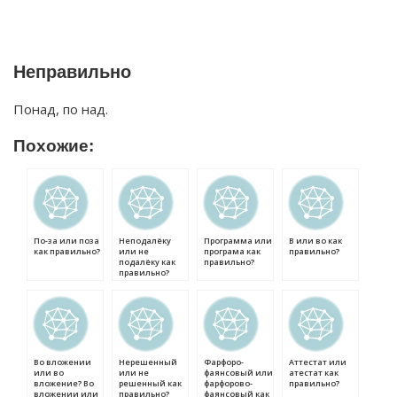
Неправильно
Понад, по над.
Похожие:
По-за или поза
Неподалёку
Программа или
В или во как
как правильно?
или не
програма как
правильно?
подалёку как
правильно?
правильно?
Во вложении
Нерешенный
Фарфоро-
Аттестат или
или во
или не
фаянсовый или
атестат как
вложение? Во
решенный как
фарфорово-
правильно?
вложении или
правильно?
фаянсовый как