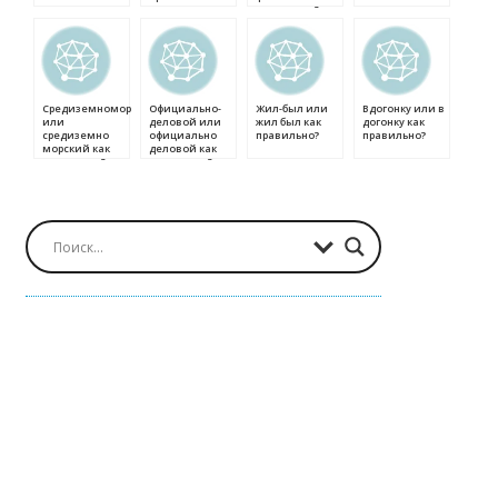
в вложении как
правильно?
правильно?
Средиземноморский
Официально-
Жил-был или
Вдогонку или в
или
деловой или
жил был как
догонку как
средиземно
официально
правильно?
правильно?
морский как
деловой как
правильно?
правильно?