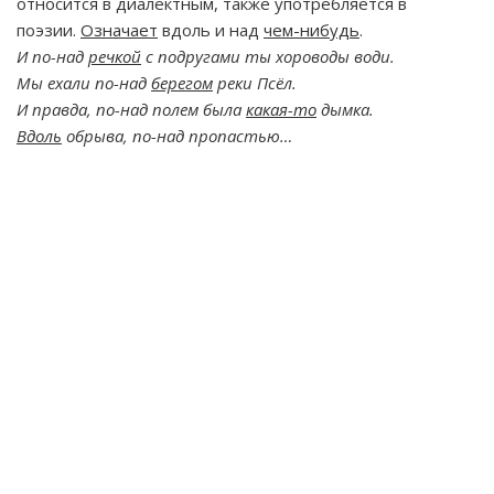
относится в диалектным, также употребляется в
поэзии.
Означает
вдоль и над
чем-нибудь
.
И по-над
речкой
с подругами ты хороводы води.
Мы ехали по-над
берегом
реки Псёл.
И правда, по-над полем была
какая-то
дымка.
Вдоль
обрыва, по-над пропастью…