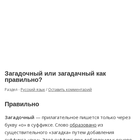
Загадочный или загадачный как
правильно?
Раздел -
Русский язык
/
Оставить комментарий
Правильно
Загадочный
— прилагательное пишется только через
букву «о» в суффиксе. Слово
образовано
из
существительного «загадка» путем добавления
суффикса «очн». Этот суффикс при добавлении к основе