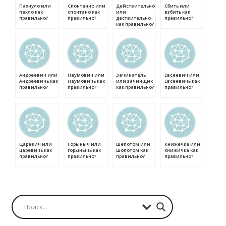
Пахнуло или
Спонтанно или
Действительно
Сбить или
пахло как
спонтано как
или
взбить как
правильно?
правильно?
дествительно
правильно?
как правильно?
Андреевич или
Наумович или
Зачинатель
Евсеевич или
Андреевичь как
Наумовичь как
или зачинщик
Евсеевичь как
правильно?
правильно?
как правильно?
правильно?
Царевич или
Горыныч или
Шепотом или
Книжечка или
царевичь как
горынычь как
шопотом как
книжичка как
правильно?
правильно?
правильно?
правильно?