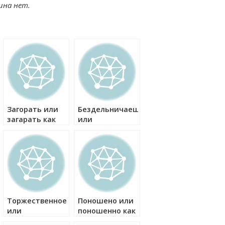
ина нет.
Загорать или
Бездельничаешь
загарать как
или
правильно?
бесдельничаешь
как правильно?
Торжественное
Поношено или
или
поношенно как
торжественое
правильно?