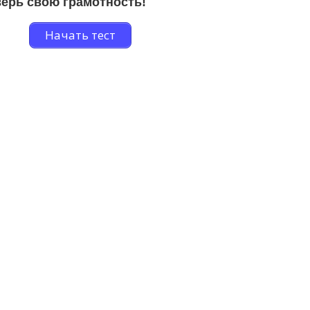
ерь свою грамотность!
Начать тест