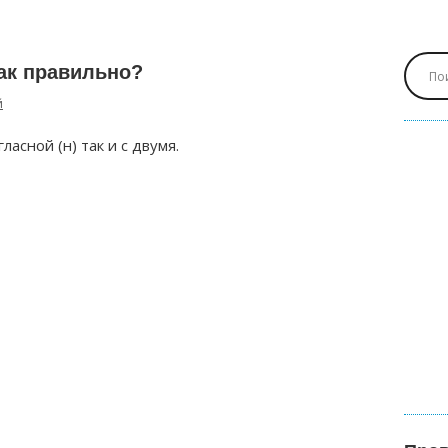
ак правильно?
й
асной (н) так и с двумя.