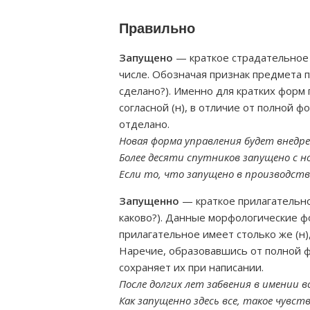
Правильно
Запущено
— краткое страдательное
числе. Обозначая признак предмета п
сделано?). Именно для кратких форм
согласной (н), в отличие от полной 
отделано.
Новая форма управления будет внедре
Более десяти спутников запущено с н
Если то, что запущено в производст
Запущенно
— краткое прилагательное
каково?). Данные морфологические фо
прилагательное имеет столько же (н)
Наречие, образовавшись от полной ф
сохраняет их при написании.
После долгих лет забвения в имении в
Как запущенно здесь все, такое чувст