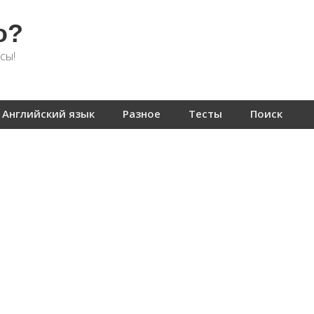
о?
сы!
Английский язык
Разное
Тесты
Поиск