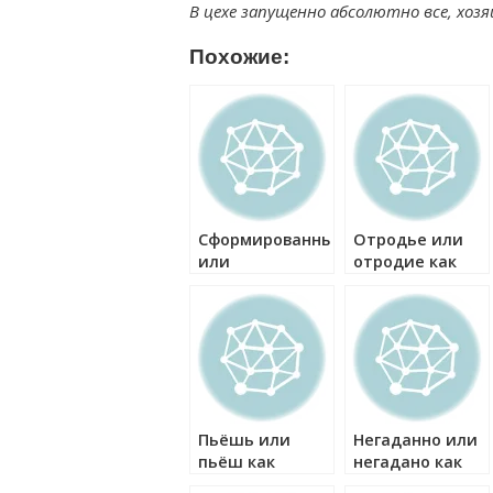
В цехе запущенно абсолютно все, хозя
Похожие:
Сформированный
Отродье или
или
отродие как
сформированый
правильно?
как правильно?
Пьёшь или
Негаданно или
пьёш как
негадано как
правильно?
правильно?